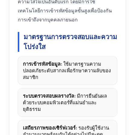
ความใส่ใจเป็นอันดับแรก โดยมีการใช้
เทคโนโลยีการเข้ารหัสข้อมูลขั้นสูงเพื่อป้องกัน
การเข้าถึงจากบุคคลภายนอก
มาตรฐานการตรวจสอบและความ
โปร่งใส
การเข้ารหัสข้อมูล:
ใช้มาตรฐานความ
ปลอดภัยระดับสากลเพื่อรักษาความลับของ
สมาชิก
ระบบตรวจสอบผลรางวัล:
มีการยืนยันผล
ด้วยระบบคอมพิวเตอร์ที่แม่นยำและ
ยุติธรรม
เสถียรภาพของเซิร์ฟเวอร์:
รองรับผู้ใช้งาน
จำนวนมากพร้อมกันได้อย่างไม่มีสะดุด