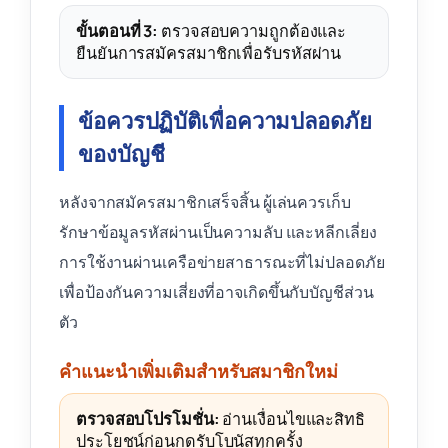
ขั้นตอนที่ 3:
ตรวจสอบความถูกต้องและ
ยืนยันการสมัครสมาชิกเพื่อรับรหัสผ่าน
ข้อควรปฏิบัติเพื่อความปลอดภัย
ของบัญชี
หลังจากสมัครสมาชิกเสร็จสิ้น ผู้เล่นควรเก็บ
รักษาข้อมูลรหัสผ่านเป็นความลับ และหลีกเลี่ยง
การใช้งานผ่านเครือข่ายสาธารณะที่ไม่ปลอดภัย
เพื่อป้องกันความเสี่ยงที่อาจเกิดขึ้นกับบัญชีส่วน
ตัว
คำแนะนำเพิ่มเติมสำหรับสมาชิกใหม่
ตรวจสอบโปรโมชั่น:
อ่านเงื่อนไขและสิทธิ
ประโยชน์ก่อนกดรับโบนัสทุกครั้ง