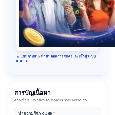
▲ แผนภาพแนะนำขั้นตอนการสมัครและเข้าสู่ระบบ
KUBET
สารบัญเนื้อหา
คลิกเพื่อไปยังหัวข้อที่คุณต้องการได้อย่างรวดเร็ว
ทำความรู้จัก KUBET