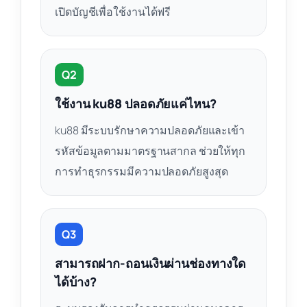
เปิดบัญชีเพื่อใช้งานได้ฟรี
Q2
ใช้งาน ku88 ปลอดภัยแค่ไหน?
ku88 มีระบบรักษาความปลอดภัยและเข้า
รหัสข้อมูลตามมาตรฐานสากล ช่วยให้ทุก
การทำธุรกรรมมีความปลอดภัยสูงสุด
Q3
สามารถฝาก-ถอนเงินผ่านช่องทางใด
ได้บ้าง?