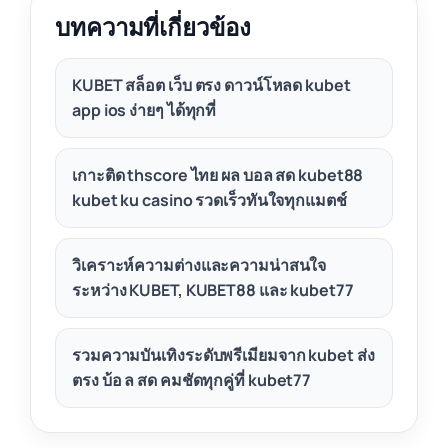
บทความที่เกี่ยวข้อง
KUBET สล็อต เว็บ ตรง ดาวน์โหลด kubet
app ios ง่ายๆ ได้ทุกที่
เกาะติด thscore ไทย ผล บอล สด kubet88
kubet ku casino รวดเร็วทันใจทุกแมตช์
วิเคราะห์ความต่างและความน่าสนใจ
ระหว่าง KUBET, KUBET88 และ kubet77
รวมความบันเทิงระดับพรีเมียมจาก kubet ส่ง
ตรง บ้อ ล สด คมชัดทุกคู่ที่ kubet77