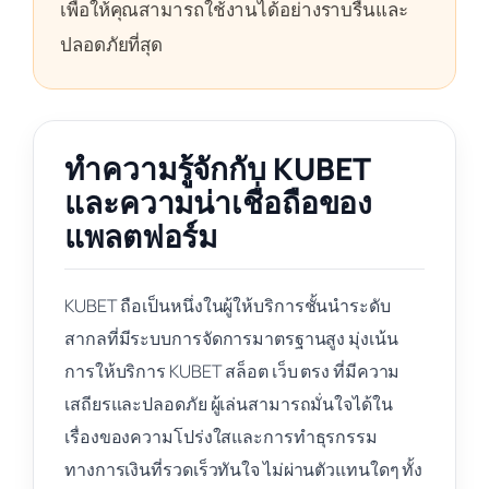
เพื่อให้คุณสามารถใช้งานได้อย่างราบรื่นและ
ปลอดภัยที่สุด
ทำความรู้จักกับ KUBET
และความน่าเชื่อถือของ
แพลตฟอร์ม
KUBET ถือเป็นหนึ่งในผู้ให้บริการชั้นนำระดับ
สากลที่มีระบบการจัดการมาตรฐานสูง มุ่งเน้น
การให้บริการ KUBET สล็อต เว็บ ตรง ที่มีความ
เสถียรและปลอดภัย ผู้เล่นสามารถมั่นใจได้ใน
เรื่องของความโปร่งใสและการทำธุรกรรม
ทางการเงินที่รวดเร็วทันใจ ไม่ผ่านตัวแทนใดๆ ทั้ง