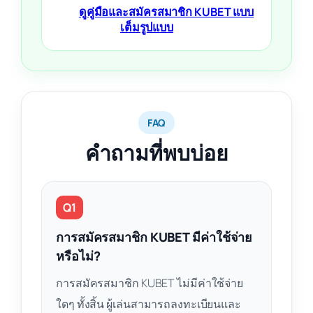
ดูคู่มือและสมัครสมาชิก KUBET แบบ
เต็มรูปแบบ
FAQ
คำถามที่พบบ่อย
Q1
การสมัครสมาชิก KUBET มีค่าใช้จ่าย
หรือไม่?
การสมัครสมาชิก KUBET ไม่มีค่าใช้จ่าย
ใดๆ ทั้งสิ้น ผู้เล่นสามารถลงทะเบียนและ