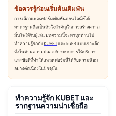
ข้อควรรู้ก่อนเริ่มต้นเดิมพัน
การเลือกแพลตฟอร์มเดิมพันออนไลน์ที่ได้
มาตรฐานถือเป็นหัวใจสำคัญในการสร้างความ
มั่นใจให้กับผู้เล่น บทความนี้จะพาทุกท่านไป
ทำความรู้จักกับ
KUBET
และ ku88 แบบเจาะลึก
ทั้งในด้านความปลอดภัย ระบบการให้บริการ
และข้อดีที่ทำให้แพลตฟอร์มนี้ได้รับความนิยม
อย่างต่อเนื่องในปัจจุบัน
ทำความรู้จัก KUBET และ
รากฐานความน่าเชื่อถือ