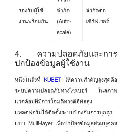
รองรับผู้ใช้
จำกัด
จำกัดต่อ
งานพร้อมกัน
(Auto-
เซิร์ฟเวอร์
scale)
4. ความปลอดภัยและการ
ปกป้องข้อมูลผู้ใช้งาน
หนึ่งในสิ่งที่
KUBET
ให้ความสำคัญสูงสุดคือ
ระบบความปลอดภัยทางไซเบอร์ ในสภาพ
แวดล้อมที่มีการโจมตีทางดิจิทัลสูง
แพลตฟอร์มได้ติดตั้งระบบป้องกันการบุกรุก
แบบ Multi-layer เพื่อปกป้องข้อมูลส่วนบุคคล