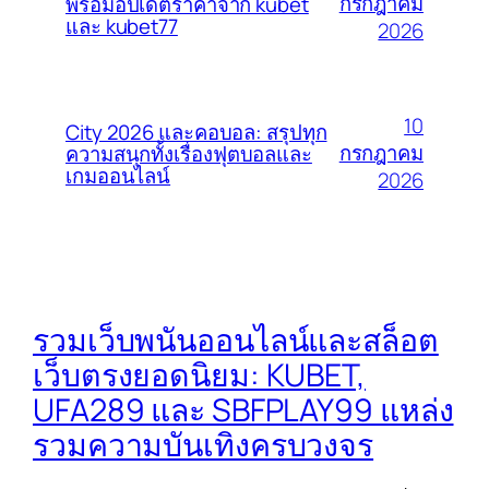
กรกฎาคม
พร้อมอัปเดตราคาจาก kubet
และ kubet77
2026
10
City 2026 และคอบอล: สรุปทุก
กรกฎาคม
ความสนุกทั้งเรื่องฟุตบอลและ
เกมออนไลน์
2026
รวมเว็บพนันออนไลน์และสล็อต
เว็บตรงยอดนิยม: KUBET,
UFA289 และ SBFPLAY99 แหล่ง
รวมความบันเทิงครบวงจร