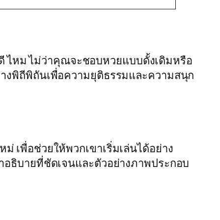
 ดี ไหม ไม่ว่าคุณจะชอบหวยแบบดั้งเดิมหรือ
อย่างพิถีพิถันเพื่อความยุติธรรมและความสนุก
ม่ เพื่อช่วยให้พวกเขาเริ่มเล่นได้อย่าง
มีคำอธิบายที่ชัดเจนและตัวอย่างภาพประกอบ