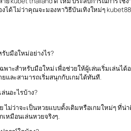
ย kubet thailand ดี ไหม ประสบการณ์การใช้งานที่
ได้ ไม่ว่าคุณจะมองหาวิธีบันเทิงใหม่ๆ kubet8
รับมือใหม่อย่างไร?
ะสำหรับมือใหม่ เพื่อช่วยให้ผู้เล่นเริ่มเล่นได
่ายและสามารถเริ่มสนุกกับเกมได้ทันที.
เล่นอะไรบ้าง?
ว่าจะเป็นหวยแบบดั้งเดิมหรือเกมใหม่ๆ ที่น่าตื
ึกเหมือนเล่นหวยจริงๆ.