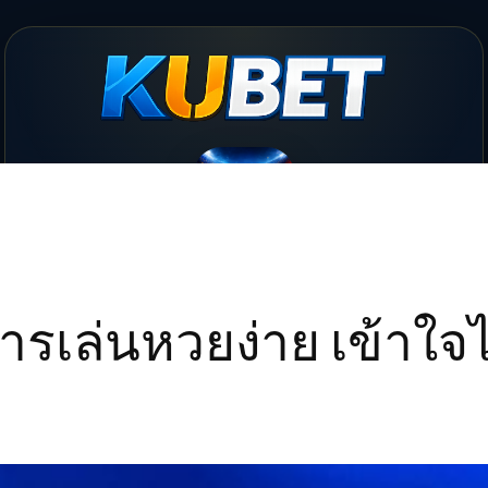
นิยม: KUBET, UFA289 และ SBFPLAY99 แหล่งร
รเล่นหวยง่าย เข้าใจได