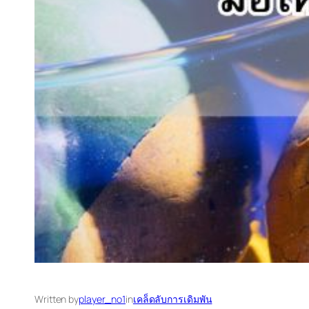
Written by
player_no1
in
เคล็ดลับการเดิมพัน