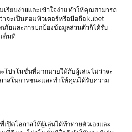
ามเรียบง่ายและเข้าใจง่าย ทำให้คุณสามารถ
่าจะเป็นคอมพิวเตอร์หรือมือถือ kubet
ดภัยและการปกป้องข้อมูลส่วนตัวก็ได้รับ
ต็มที่
ปรโมชั่นที่มากมายให้กับผู้เล่น ไม่ว่าจะ
่มโอกาสในการชนะและทำให้คุณได้รับความ
ี่เปิดโอกาสให้ผู้เล่นได้ท้าทายตัวเองและ