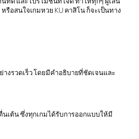
ดี และโปรโมชั่นที่ใจดี ทำให้ทุกๆ ผู้เล่น
8 หรือสนใจเกมหวย KU คาสิโน ก็จะเป็นทาง
้อย่างรวดเร็ว โดยมีคำอธิบายที่ชัดเจนและ
่นเต้น ซึ่งทุกเกมได้รับการออกแบบให้มี